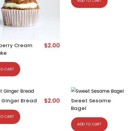
ADD TO CART
$
2.00
berry Cream
ake
TO CART
$
2.00
 Ginger Bread
Sweet Sesame
Bagel
TO CART
ADD TO CART