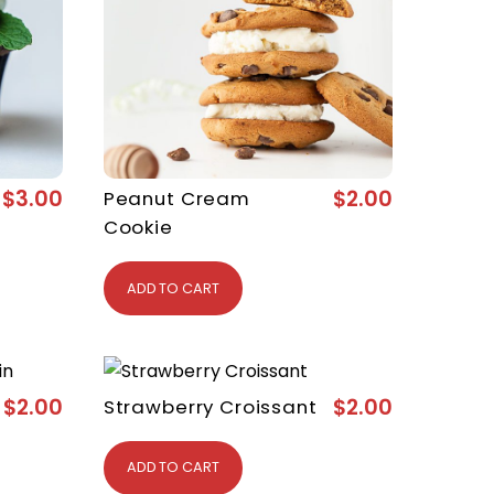
$
3.00
$
2.00
Peanut Cream
Cookie
ADD TO CART
$
2.00
$
2.00
Strawberry Croissant
ADD TO CART