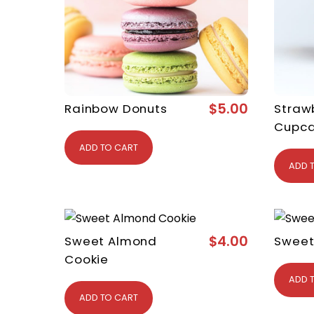
$
5.00
Rainbow Donuts
Straw
Cupc
ADD TO CART
ADD 
$
4.00
Sweet Almond
Sweet
Cookie
ADD 
ADD TO CART