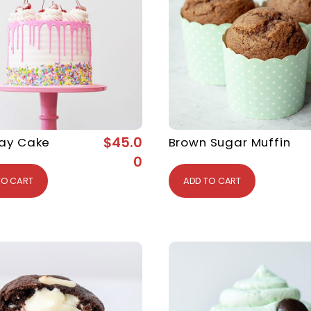
$
45.0
day Cake
Brown Sugar Muffin
0
TO CART
ADD TO CART