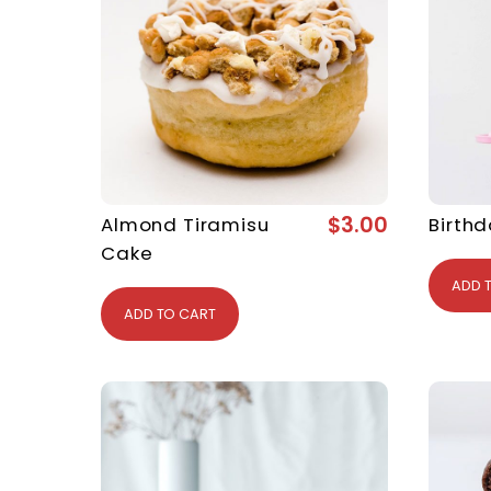
$
3.00
Almond Tiramisu
Birth
Cake
ADD 
ADD TO CART