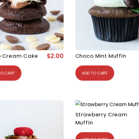
$
2.00
 Cream Cake
Choco Mint Muffin
TO CART
ADD TO CART
Strawberry Cream
Muffin