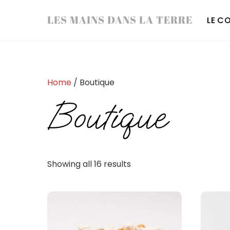
Skip
LES MAINS DANS LA TERRE
LE C
to
content
Home
/ Boutique
Boutique
Showing all 16 results