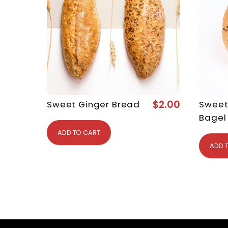
$
2.00
Sweet Ginger Bread
Swee
Bagel
ADD TO CART
ADD 