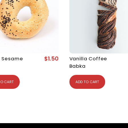
$
1.50
t Sesame
Vanilla Coffee
Babka
TO CART
ADD TO CART