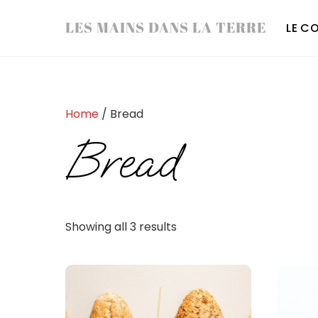
Skip
LES MAINS DANS LA TERRE
LE C
to
content
Home
/ Bread
Bread
Showing all 3 results