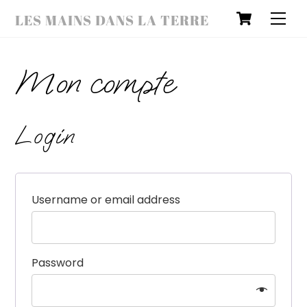
Cart
Skip
Men
LES MAINS DANS LA TERRE
to
content
Mon compte
Login
Username or email address
Password