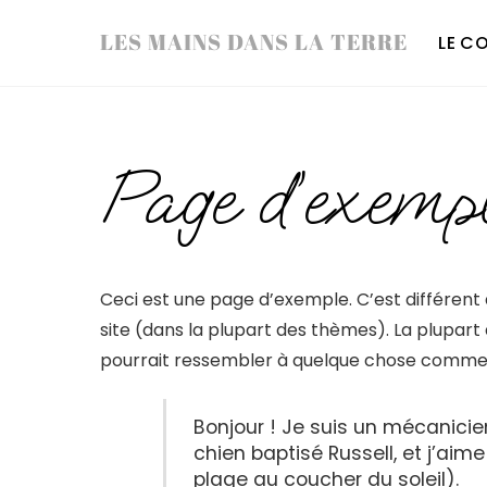
Skip
LES MAINS DANS LA TERRE
LE C
to
content
Page d’exemp
Ceci est une page d’exemple. C’est différent 
site (dans la plupart des thèmes). La plupart
pourrait ressembler à quelque chose comme 
Bonjour ! Je suis un mécanicien
chien baptisé Russell, et j’aim
plage au coucher du soleil).